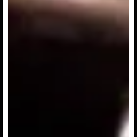
ravioloni recheado de tomate seco,...
R$ 229,00
Filetto cremona con ravioli
4 medalhoes de mignom grelhados , massa
ravioli de carne e molho com creme,...
R$ 229,00
Filetto barolo com penne
4 medalhoes de mignon grelhados, massa penne
e molho rose com pedaços de tomate...
R$ 229,00
Filetto Alla parmegiana con pappardelle
Deliciando você com uma receita clássica italiana,
nosso 'Filleto alla...