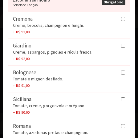
Obrigatório
Selecione 1 opção
Cremona
Frango P/ 2 Pessoas
Creme, brócolis, champignon e funghi.
+ R$ 92,00
Pollo romana con spaghetti -
Files De Frango Grelhados Massa Espaguette E
Giardino
Molho De Tomate Azeitonas Pretas E...
Creme, aspargos, pignoles e rúcula fresca.
+ R$ 92,00
R$ 189,00
Bolognese
Tomate e mignon desfiado.
Pollo brunello con gnocchi -
+ R$ 91,00
Files De Frango Grelhados Massa Gnochi E Molho
De Creme Mostarda Dijon E Funghi...
Siciliana
R$ 189,00
Tomate, creme, gorgonzola e orégano
+ R$ 90,00
Romana
Pesci E Frutti Di Mare P/ 2 Pessoas
Tomate, azeitonas pretas e champignon.