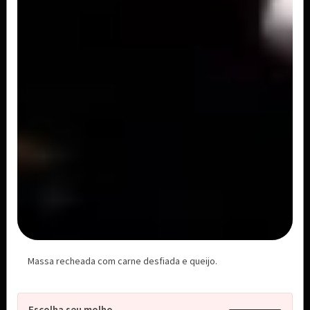
A partir de
R$ 207,00
R$ 169,00
Filetto alla margherita con spaghetti
Quatro medalhões de file mignon grelhados,
massa spaghetti, com o molho a base...
R$ 229,00
Filé Mignon extra
1 medalhão de mignon extra
R$ 35,00
Carne - Filetto brunello con gnocchi
Massa recheada com carne desfiada e queijo.
4 medalhoes de mignom grelhados, massa
gnochi e molho com creme mostarda dijon...
R$ 229,00
Escolha seu molho