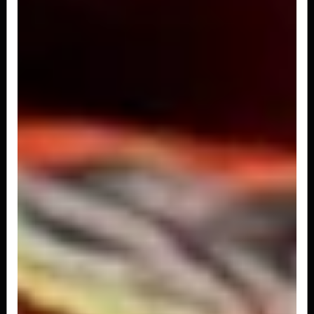
A partir de
R$ 165,00
Fettuccine
A partir de
R$ 165,00
Conchiglia quattro formaggi.
Concha 4 queijos.
A partir de
R$ 187,00
Conchiglia nera di baccalá com molho
Concha negra recheada com bacalhau.