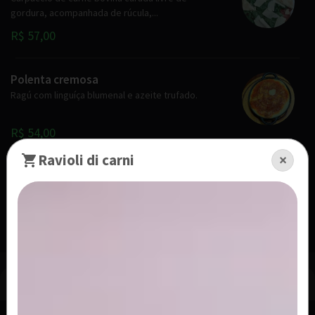
gordura, acompanhada de rúcula,...
R$ 57,00
Polenta cremosa
Ragú com linguíça blumenal e azeite trufado.
R$ 54,00
Ravioli di carni
×
Prosciutto di parma con melone
Presunto de parma com melão.
R$ 59,00
Pastas Com Molho P/ 2 Pessoas