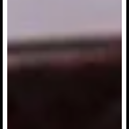
Ravioli di mele Con sughi gorgonzola
Raviole de maçã e ricota com molho creme e
gorgonzola.
R$ 186,00
Ravioli di carni
Massa recheada com carne desfiada e queijo.
A partir de
R$ 182,00
Penne
A partir de
R$ 179,00