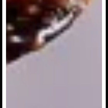
Ravioloni
Tomate seco, queijo e aspargos.
A partir de
R$ 190,00
Ravioli tricolori
4 queijos.
A partir de
R$ 180,00
Ravioli di verde
Ricota e espinafre.
A partir de
R$ 162,00