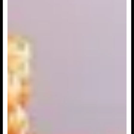
Paleta de cordeiro
Peça nobre do cordeiro assada temperada no
azeite, chimichurri e folhas de...
R$ 269,00
Penne de Arroz
Sem Gluten
A partir de
R$ 161,00
Tortei di zucca
Abóbora, drambuie.
A partir de
R$ 183,00