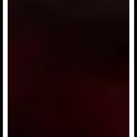
Pappardelle
A partir de
R$ 164,00
Integral
A partir de
R$ 163,00
Gnocchi