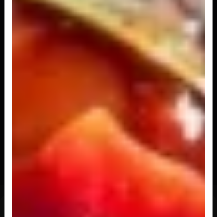
R$ 209,00
Conchiglia di gamberi com molho
Conchiglia recheada com queijo e camarões
triturados
A partir de
R$ 218,00
Agnolotti con salmone com molho
Massa recheada com Salmão.
A partir de
R$ 196,00
Carnes P/ 2 Pessoas