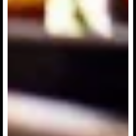
4 medalhões de mignon grelhados, massa
fetuccine com molho de creme, demi glacê...
R$ 229,00
Filetto mostarda con ravioloni
4 medalhões de mignon grelhados, massa
ravioloni recheado de tomate seco,...
R$ 229,00
Filetto Gorgonzola con Ravioli di Mele
4 medalhões de mignon grelhados, massa ravioli
di mele recheado com maça,...
R$ 229,00
Filetto giardino con ravioloni
4 medalhões de mignon grelhados, massa