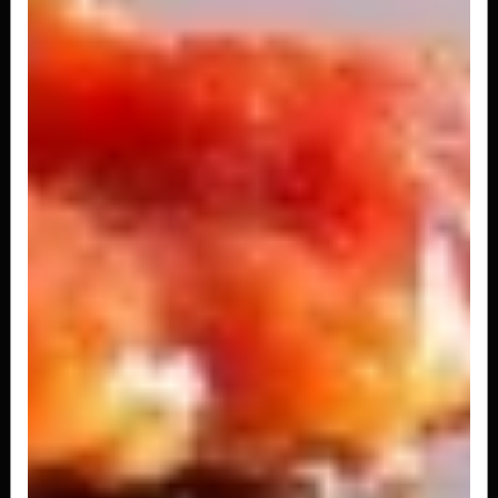
Spaghetti
A partir de
R$ 163,00
Soffiotti di pollo
Massa em forma de travisseirinho recheda com
frango desfiado e cream cheese.
A partir de
R$ 190,00
Rondelle
Presunto e queijo.
A partir de
R$ 190,00