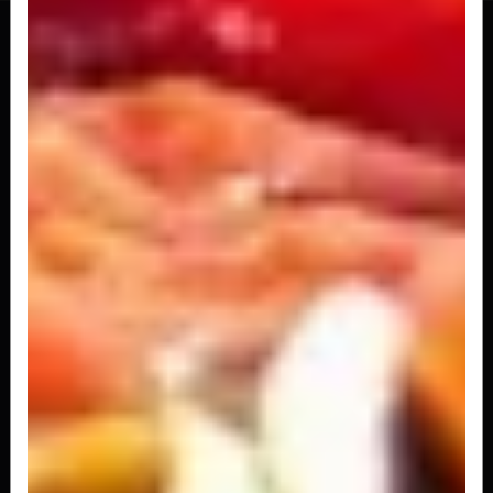
Filetto Chef Zanon
Cubos de filé Mignon al pomodoro
R$ 229,00
Filetto romana con spaghetti
4 medalhões de mignon grelhados, massa
spaguetti e molho ao sugo, pedaços de...
R$ 229,00
Filetto Quattro Formaggi con Penne
4 medalhoes de mignon grelhados massa penne
e molho 4 queijos gratinado.
R$ 229,00
Filetto peppe con fetuccine