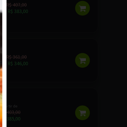
R$ 407,00
De:
R$ 383,00
Por:
R$ 361,00
De:
R$ 346,00
Por:
A partir de
R$ 403,00
R$ 385,00