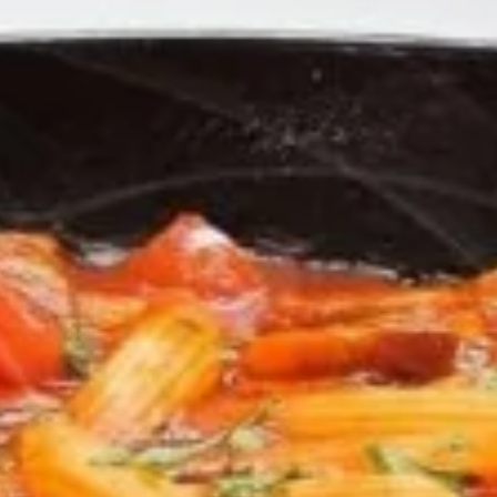
a, rúculas trituradas, especiarias, e raspas de
afa de vinho - tinto Reguengos Doc Alentejo um
com queijo e camarão triturados) c/ molho san
 Caprese( Fatias de tomate caqui intercaladas
De Vinho Tinto - Reguengos Doc Alentejo. Um
mana ( Conchiglia recheada com quatro queijos ao
E Pedaços De Tomate)
s Pessoas, Composta De Entrada Salada Caprese (
búfala e manjericão ), Prato Principal Filetto
n, com a massa ravioloni recheada de tomate
mostarda dijon ), Uma Garrafa De Vinho Tinto -