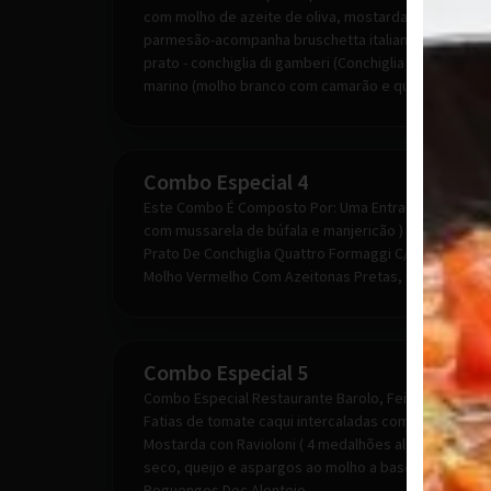
com molho de azeite de oliva, mostarda dijon frances
parmesão-acompanha bruschetta italiana ), uma garr
prato - conchiglia di gamberi (Conchiglia recheadas 
marino (molho branco com camarão e queijo)
Combo Especial 4
Este Combo É Composto Por: Uma Entrada De Insalata
com mussarela de búfala e manjericão ) Uma Garrafa 
Prato De Conchiglia Quattro Formaggi C/ Molho À Ro
Molho Vermelho Com Azeitonas Pretas, Champignon 
Combo Especial 5
Combo Especial Restaurante Barolo, Feito Para Dua
Fatias de tomate caqui intercaladas com mussarela de 
Mostarda con Ravioloni ( 4 medalhões alto de migno
seco, queijo e aspargos ao molho a base de creme e 
Reguengos Doc Alentejo.