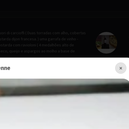
i di carcioffi ( Duas torradas com alho, cobertas
arda dijon francesa. ) uma garrafa de vinho -
ostarda com ravioloni ( 4 medalhões alto de
seco, queijo e aspargos ao molho a base de
enne
×
hetti
com molho a base de creme e 4 queijos, com
rtare ( Cubos de filé mignon cortados a faca,