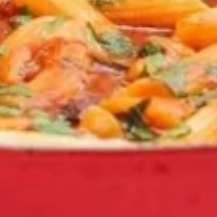
inado Queijo E Orégano Acompanha Patê De