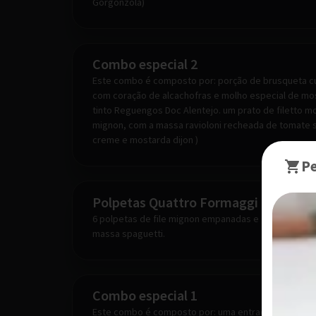
Gorgonzola)
Combo especial 2
Este combo é composto por: porção de brusqueta cuor
com coração de alcachofras e molho especial de most
tinto Reguengos Doc Alentejo. um prato de filetto m
mignon, com a massa ravioloni recheada de tomate 
creme e mostarda dijon )
P
Polpetas Quattro Formaggi con Spag
6 polpetas de file mignon empanadas e grelhadas, 
massa spaguetti.
Combo especial 1
Este combo é composto por: uma entrada de steak ta