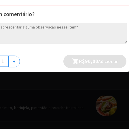
m comentário?
 de frango, creme, molho bolonhesa,
heada com frango e queijo).
R$90,00
+
Adicionar
 palmito, berinjela, pimentão e bruschetta italiana.