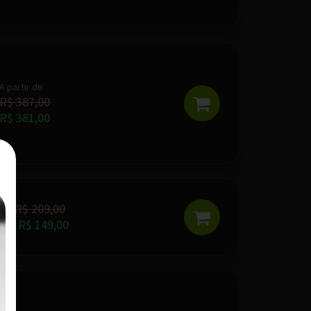
A partir de
R$ 387,00
R$ 381,00
R$ 209,00
De:
R$ 149,00
Por: