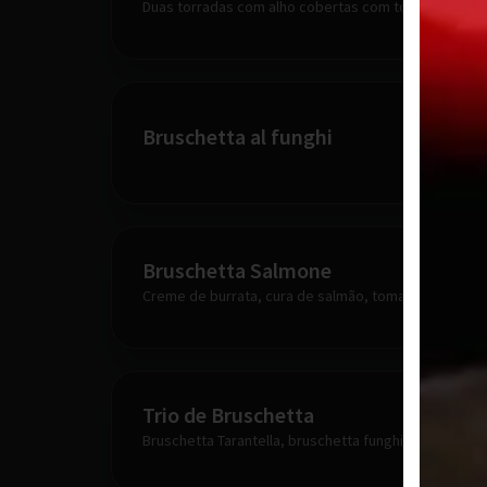
Duas torradas com alho cobertas com tomates, cham
Bruschetta al funghi
Bruschetta Salmone
Creme de burrata, cura de salmão, tomate.
Trio de Bruschetta
Bruschetta Tarantella, bruschetta funghi, bruschetta