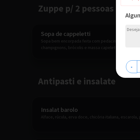
Zuppe p/ 2 pessoas
Algu
Sopa de cappeletti
Sopa bem encorpada feita com pedacinhos de peito
champignons, brócolis e massa capeletti( massa rec
-
Antipasti e insalate
Insalat barolo
Alface, rúcula, erva doce, chicória italiana, escarola,