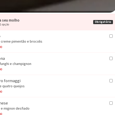
a seu molho
Obrigatório
 1 opção
o
 creme pimentão e brocolis
00
eijo provolone.
ona
funghi e champignon
00
ro formaggi
 quatro queijos
00
nese
 e mignon desfiado
00