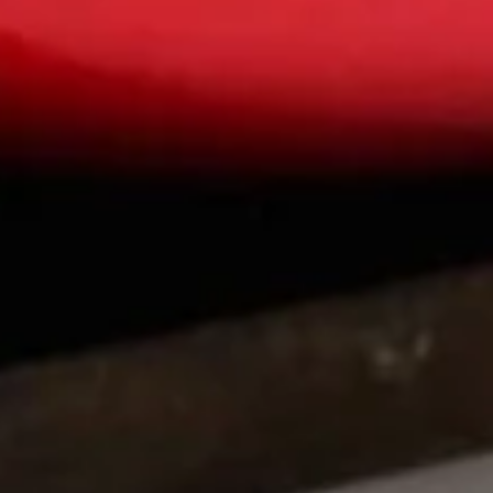
pignons e azeitonas pretas.
 davolo.