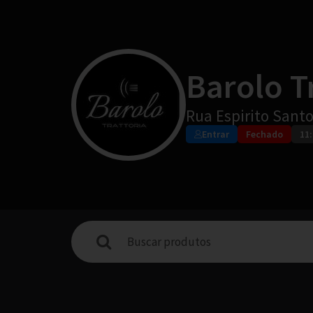
Barolo T
Rua Espirito Santo
Entrar
Fechado
11: