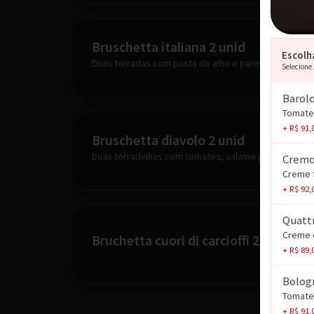
Bruschetta italiana 2 unid
Escolh
Duas torradas com pasta de alho e parmesão.
Selecione
Barol
Tomate
+ R$ 91,
Bruschetta diavolo 2 unid
Duas torradinhas com tomates, salame peperoni e qu
Crem
Creme 
+ R$ 92,
Quatt
Creme e
Bruchetta cuori di carcioffi 2 unid
+ R$ 89,
Bolog
Tomate
+ R$ 91,