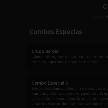
O
Aqui você
Combos Especias
Crudo Barolo
Cubos de filé mignon cortados a faca, com molho azei
trituradas, especiarias e raspas de parmesão.
Combo Especial 3
Este Combo É Composto Por: Uma Entrada De Carpacc
com rúcula, limão, azeite de oliva, parmesão e alcap
Doc Alentejo Um Prato De Conchiglia De Quattro For
C/ Molho Siciliana (Molho Rosê A Base De Tomate, C