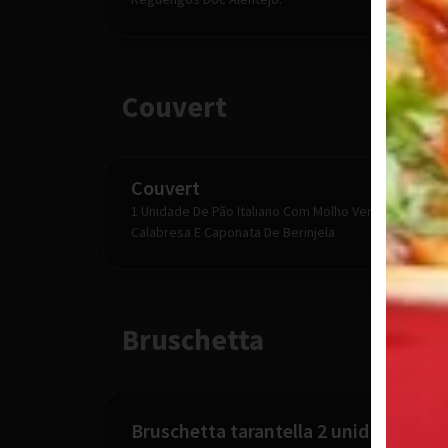
Couvert
Couvert
1 Unidade De Pão Italiano Com Molho Vermelho Grat
Calabresa E Caponata De Berinjela
Bruschetta
Bruschetta tarantella 2 unid